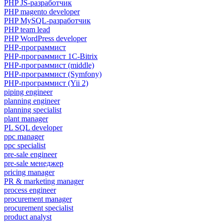
PHP JS-разработчик
PHP magento developer
PHP MySQL-разработчик
PHP team lead
PHP WordPress developer
PHP-программист
PHP-программист 1C-Bitrix
PHP-программист (middle)
PHP-программист (Symfony)
PHP-программист (Yii 2)
piping engineer
planning engineer
planning specialist
plant manager
PL SQL developer
ppc manager
ppc specialist
pre-sale engineer
pre-sale менеджер
pricing manager
PR & marketing manager
process engineer
procurement manager
procurement specialist
product analyst