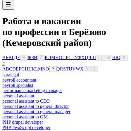
Работа и вакансии
по профессии в Берёзово
(Кемеровский район)
А
Б
В
Г
Д
Е
Ж
З
И
К
Л
М
Н
О
П
Р
С
Т
У
Ф
Х
Ц
Ч
Ш
Э
Ю
Ё
Й
Щ
Ы
Я
#
A
B
C
D
E
F
G
H
I
J
K
L
M
N
O
Q
R
S
T
U
V
W
X
P
Y
Z
paralegal
payroll accountant
payroll specialist
performance marketing manager
personal assistant
personal assistant to CEO
personal assistant to general director
personal assistant to general manager
personal assistant to GM
PHP drupal developer
PHP JavaScript developer